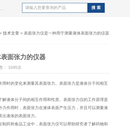
al同心度仪,德国施密特schmidt张力计,日本孔雀peacock量表,德国马尔mahr量具，日本SK精密针规，日本艾森eisen精密塞规，日本新宝shimpo测力计，德国德图testo，赛多利斯sartotius电子天平，梅特勒电子天平，美国丹佛电子天平，日本岛津电子天平，美国奥豪斯电子天平，日本nikon望远镜，日本爱宕atago，德国莱宝真空泵等等实验室仪器仪表。
>
技术文章
> 表面张力仪是一种用于测量液体表面张力的仪器
体表面张力的仪器
： 1045次
用时的变化来测量其表面张力。表面张力是液体分子间相互
解液体分子间的相互作用和性质。表面张力仪的工作原理是
外力作用时，表面张力在液体表面产生压力，并且可以测量液
算出液体的表面张力。
制药和食品工业中，表面张力仪可以帮助研究者了解药物和