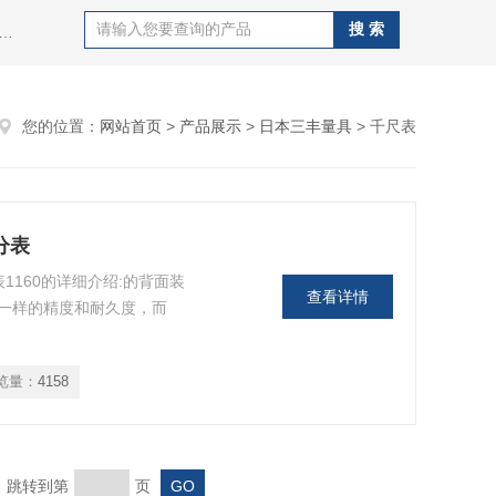
al同心度仪,德国施密特schmidt张力计,日本孔雀peacock量表,德国马尔mahr量具，日本SK精密针规，日本艾森eisen精密塞规，日本新宝shimpo测力计，德国德图testo，赛多利斯sartotius电子天平，梅特勒电子天平，美国丹佛电子天平，日本岛津电子天平，美国奥豪斯电子天平，日本nikon望远镜，日本爱宕atago，德国莱宝真空泵等等实验室仪器仪表。
您的位置：
网站首页
>
产品展示
>
日本三丰量具
> 千尺表
分表
1160的详细介绍:的背面装
查看详情
一样的精度和耐久度，而
览量：
4158
页 跳转到第
页