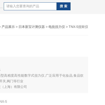
al同心度仪,德国施密特schmidt张力计,日本孔雀peacock量表,德国马尔mahr量具，日本SK精密针规，日本艾森eisen精密塞规，日本新宝shimpo测力计，德国德图testo，赛多利斯sartotius电子天平，梅特勒电子天平，美国丹佛电子天平，日本岛津电子天平，美国奥豪斯电子天平，日本nikon望远镜，日本爱宕atago，德国莱宝真空泵等等实验室仪器仪表。
>
产品展示
>
日本新宝计测仪器
>
电批扭力仪
> TNX-5扭矩仪
5
是新型高精度高性能数字式扭力仪,广泛应用于化妆品,食品饮
,开关,阀门等行业
技（上海）有限公司
NX-5