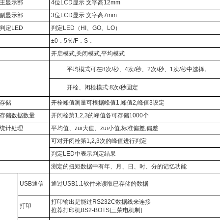
主显示部
4
位LCD显示 文字高12mm
副显示部
3
位LCD显示 文字高7mm
判定LED
判定LED（HI、GO、LO）
±0．5％/F．S．
开启模式,关闭模式,平均模式
平均模式可在8次/秒、4次/秒、2次/秒、1次/秒中选择。
开栓、闭栓模式:8次/秒固定
存储
开栓峰值测量可根据峰值1,峰值2,峰值3设定
存储数据数量
开闭栓第1,2,3的峰值各可存储1000个
统计处理
平均值、zui大值、zui小值,标准偏差,偏差
可对开闭栓第1,2,3次的峰值进行判定
判定LED中表示判定结果
测定的扭矩数据中有年、月、日、时、分的记忆功能
USB
通信
通过USB1.1软件来读取已存储的数据
打印输出是能过RS232C数据线来连接
打印
推荐打印机BS2-BOTS[三荣电机制]