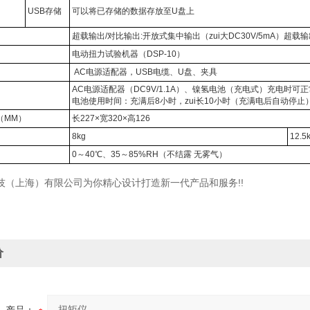
USB
存储
可以将已存储的数据存放至U盘上
超载输出/对比输出:开放式集中输出（zui大DC30V/5mA）超载
电动扭力试验机器（DSP-10）
AC
电源适配器，USB电缆、U盘、夹具
AC
电源适配器（DC9V/1.1A）、镍氢电池（充电式）充电时可
电池使用时间：充满后8小时，zui长10小时（充满电后自动停止
（MM）
长227×宽320×高126
8kg
12.5
0
～40℃、35～85%RH（不结露 无雾气）
技（上海）有限公司为你精心设计打造新一代产品和服务!!
价