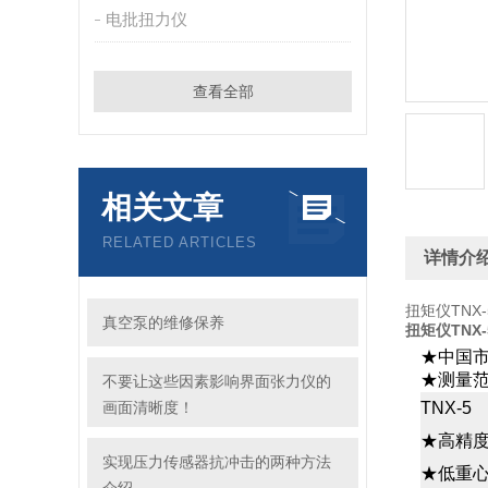
电批扭力仪
查看全部
相关文章
RELATED ARTICLES
详情介
扭矩仪TNX-
真空泵的维修保养
扭矩仪TNX-
★
中国
★测量
不要让这些因素影响界面张力仪的
画面清晰度！
TNX-5
★高精度±
实现压力传感器抗冲击的两种方法
★低重