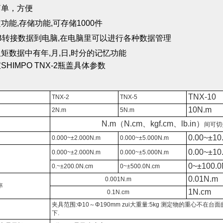
简单，方便
功能,存储功能,可存储1000件
B转接数据到电脑,在电脑里可以进行各种数据管理
矩数据中有年,月,日,时分的记忆功能
宝
SHIMPO TNX-2
瓶盖具体参数
TNX-10
TNX-2
TNX-5
10N.m
2N.m
5N.m
N.m
（N.cm、kgf.cm、lb.in）
间可切
0.00~
±10
0.000~
±2.000N.m
0.000~
±5.000N.m
0.00~
±10
0.000~
±2.000N.m
0.000~
±5.000N.m
0~
±100.0
0.~
±200.0N.cm
0~
±500.0N.cm
0.01N.m
0.001N.m
率
1N.cm
0.1N.cm
夹具范围:Φ10～Φ190mm zui大重量:5kg 测定物的重心不在台
下.