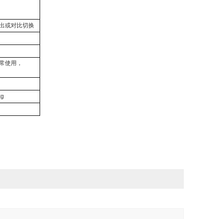
输出或对比切换
正常使用，
）
kg