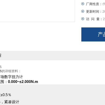
厂商性质：
更新时间：
2
访 问 量：
2
产
绍
5
5
的详细资料：
市场数字扭力计
范围：
0.000~±2.000N.m
0.5％
心，紧凑设计