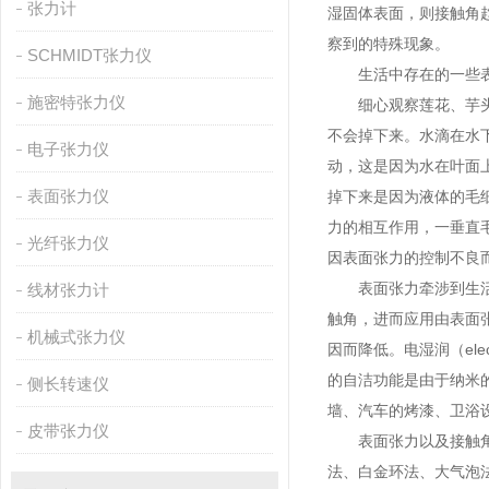
张力计
湿固体表面，则接触角
察到的特殊现象。
SCHMIDT张力仪
生活中存在的一些表
施密特张力仪
细心观察莲花、芋头叶
不会掉下来。水滴在水
电子张力仪
动，这是因为水在叶面上
表面张力仪
掉下来是因为液体的毛
力的相互作用，一垂直
光纤张力仪
因表面张力的控制不良
表面张力牵涉到生活中
线材张力计
触角，进而应用由表面
机械式张力仪
因而降低。电湿润（el
的自洁功能是由于纳米
侧长转速仪
墙、汽车的烤漆、卫浴
皮带张力仪
表面张力以及接触角的
法、白金环法、大气泡