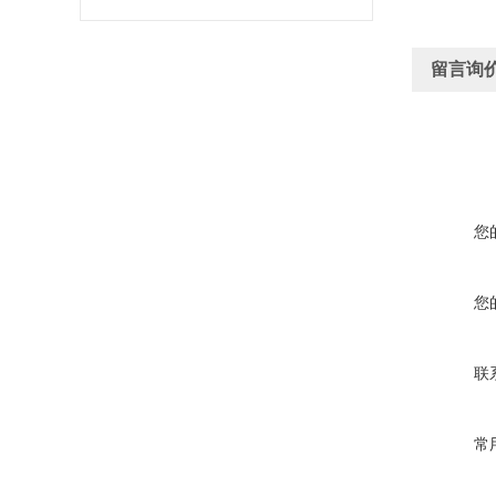
留言询
您
您
联
常