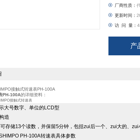
厂商性质：
更新时间：
2
访 问 量：
4
产
绍
IMPO接触式转速表PH-100A
PH-100A
的详细资料：
IMPO接触式转速表
示大号数字、单位的LCD型
构造
:可存储13个读数，并保留5分钟，包括zui后一个、zui大的、zu
HIMPO PH-100A转速表具体参数