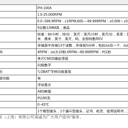
PH-100A
1.0-25.000RPM
6.0--599.9RPM
：
±1RPM,600.—99.999RPM
：
±0.006
﹪
±0
5
位数
12MM
高
，液晶
转速：转
/
小时，转
/
分，英尺：英尺
/
小时，英尺
/
分，英里：
米、厘米、英寸、英尺、码、全部转数
REV
存储器中存储
13
个读数，并保留
5
分钟，包括zui后一个
、zu
间
4RPM
：zui大
10
秒
,4RPM—99.999RPM
：约
1
秒
单片
CMOS
微处理器
闪烁数字
示
“LOBAT”
字样闪烁显现
源功能
有
浮动显示
ABS
树脂
约
180
克
0~45
℃
1
个锥型接头，
1
个漏斗型接头，证书、机壳、使用说明书，
技（上海）有限公司谒诚为广大用户提供*服务。