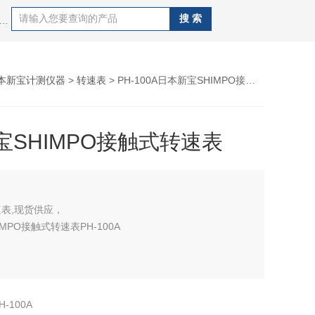
al同心度仪,德国施密特schmidt张力计,日本孔雀peacock量表,德国马尔mahr量具，日本SK精密针规，日本艾森eisen精密塞规，日本新宝shimpo测力计，德国德图testo，赛多利斯sartotius电子天平，梅特勒电子天平，美国丹佛电子天平，日本岛津电子天平，美国奥豪斯电子天平，日本nikon望远镜，日本爱宕atago，德国莱宝真空泵等等实验室仪器仪表。
本新宝计测仪器
>
转速表
> PH-100A日本新宝SHIMPO接触式转速表
宝SHIMPO接触式转速表
速表,现货供应，
MPO接触式转速表PH-100A
H-100A