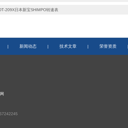
DT-209X日本新宝SHIMPO转速表
新闻动态
技术文章
荣誉资质
|
|
|
网
7242245