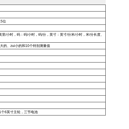
.5
位
英里
/
小时，码：码
/
小时，码
/
分，英寸：英寸
/
分
米
/
小时，米
/
分长度、
i大的、zui小的和
10
个特别测量值
1
个
6
英寸主轮，三节电池