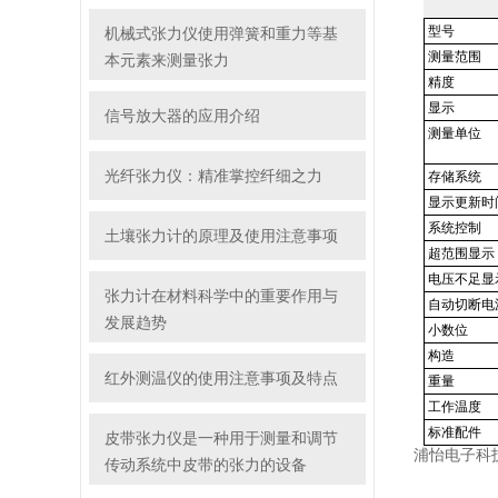
型号
机械式张力仪使用弹簧和重力等基
测量范围
本元素来测量张力
精度
显示
信号放大器的应用介绍
测量单位
光纤张力仪：精准掌控纤细之力
存储系统
显示更新时
系统控制
土壤张力计的原理及使用注意事项
超范围显示
电压不足显
张力计在材料科学中的重要作用与
自动切断电
发展趋势
小数位
构造
红外测温仪的使用注意事项及特点
重量
工作温度
标准配件
皮带张力仪是一种用于测量和调节
浦怡电子科
传动系统中皮带的张力的设备