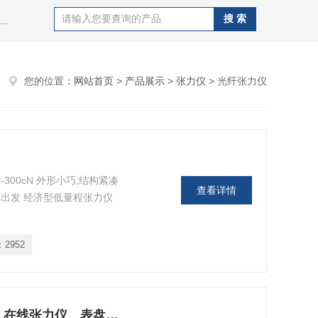
al同心度仪,德国施密特schmidt张力计,日本孔雀peacock量表,德国马尔mahr量具，日本SK精密针规，日本艾森eisen精密塞规，日本新宝shimpo测力计，德国德图testo，赛多利斯sartotius电子天平，梅特勒电子天平，美国丹佛电子天平，日本岛津电子天平，美国奥豪斯电子天平，日本nikon望远镜，日本爱宕atago，德国莱宝真空泵等等实验室仪器仪表。
您的位置：
网站首页
>
产品展示
>
张力仪
> 光纤张力仪
300cN 外形小巧,结构紧凑
查看详情
出发 经济型低量程张力仪
：
2952
德国施密特张力仪、机械式张力仪、在线张力仪、表盘式张力仪Q-1000