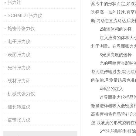
张力计
溶液中的形状而定,如液
选择高一点的转速,直至把
SCHMIDT张力仪
断;2)动态直流马达系
施密特张力仪
2液滴体积的选择
注入液滴的体积大小也
电子张力仪
利于测量。在界面张力大
表面张力仪
3光源亮度的选择
光的明暗度会影响液滴
光纤张力仪
都无法传输过去,就无
的传输,且测量结果也准
线材张力计
4样品的注入
机械式张力仪
该界面张力仪样品管的容
微量进样器吸入低密度相
侧长转速仪
高密度相将样品管补充
皮带张力仪
壁,以液滴的形式旋转在
5气泡的影响和排除