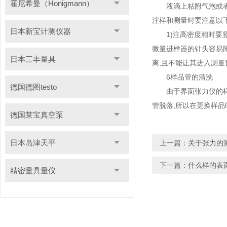
霍尼希曼（Honigmann）
液滴上粘附气泡或者在
注样和测量时要注意以下
日本新宝计测仪器
1)注高密度相时要竖直
微量进样器的针头容易附
日本三丰量具
离,且不能让其进入测量
6样品管的清洗
德国德图testo
由于界面张力仪的样品
管脱落,所以在更换样
德国莱宝真空泵
日本岛津天平
上一篇：
关于张力的
下一篇：
什么样的表
精密量具量仪