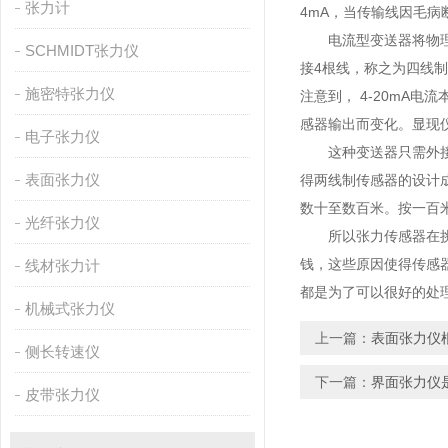
张力计
4mA，当传输线因毛病
电流型变送器将物理量
SCHMIDT张力仪
接4根线，称之为四线
施密特张力仪
注意到， 4-20mA
感器输出而变化。显现
电子张力仪
这种变送器只需外接2
表面张力仪
得两线制传感器的设计
数十至数百米。按一百
光纤张力仪
所以张力传感器在挑选的
钱，这些原因使得传感器在
线材张力计
都是为了可以很好的处
机械式张力仪
上一篇：
表面张力仪
侧长转速仪
下一篇：
界面张力仪
皮带张力仪