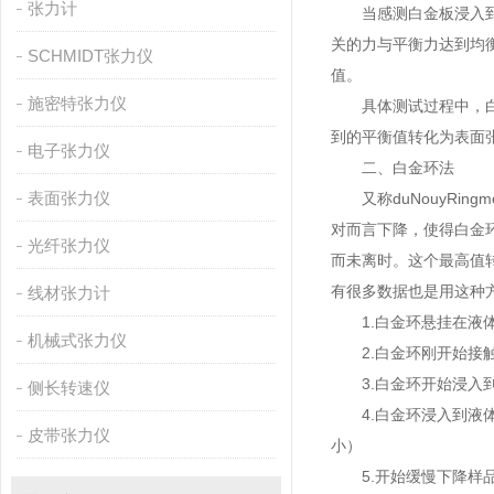
张力计
当感测白金板浸入到被
关的力与平衡力达到均
SCHMIDT张力仪
值。
施密特张力仪
具体测试过程中，白金
到的平衡值转化为表面
电子张力仪
二、白金环法
表面张力仪
又称duNouyRin
对而言下降，使得白金
光纤张力仪
而未离时。这个最高值
有很多数据也是用这种
线材张力计
1.白金环悬挂在液体
机械式张力仪
2.白金环刚开始接触
3.白金环开始浸入到
侧长转速仪
4.白金环浸入到液体
皮带张力仪
小）
5.开始缓慢下降样