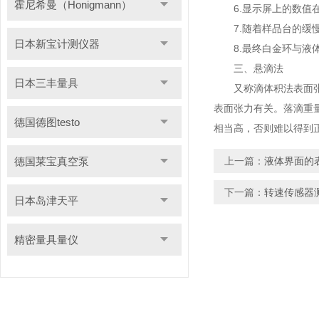
霍尼希曼（Honigmann）
6.显示屏上的数值在
7.随着样品台的缓慢
日本新宝计测仪器
8.最终白金环与液体
三、悬滴法
日本三丰量具
又称滴体积法表面张力仪
表面张力有关。落滴重
德国德图testo
相当高，否则难以得到
德国莱宝真空泵
上一篇：
液体界面的
下一篇：
转速传感器
日本岛津天平
精密量具量仪