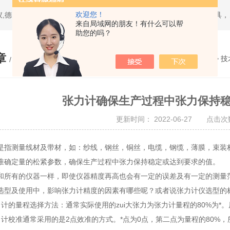
欢迎您！
热门搜索：日本三丰mitutoyo量具,美国环球univers
来自局域网的朋友！有什么可以帮
助您的吗？
章
您的位置：
网站首页
>
技
/ ARTICLE
张力计确保生产过程中张力保持
更新时间： 2022-06-27 点击次数
测量线材及带材，如：纱线，钢丝，铜丝，电缆，钢缆，薄膜，束装材
准确定量的松紧参数，确保生产过程中张力保持稳定或达到要求的值。
有的仪器一样，即使仪器精度再高也会有一定的误差及有一定的测量
及使用中，影响张力计精度的因素有哪些呢？或者说张力计仪选型的标
的量程选择方法：通常实际使用的zui大张力为张力计量程的80%为*。
校准通常采用的是2点效准的方式。*点为0点，第二点为量程的80%，所