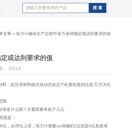
al同心度仪,德国施密特schmidt张力计,日本孔雀peacock量表,德国马尔mahr量具，日本SK精密针规，日本艾森eisen精密塞规，日本新宝shimpo测力计，德国德图testo，赛多利斯sartotius电子天平，梅特勒电子天平，美国丹佛电子天平，日本岛津电子天平，美国奥豪斯电子天平，日本nikon望远镜，日本爱宕atago，德国莱宝真空泵等等实验室仪器仪表。
术文章
> 张力计确保生产过程中张力保持稳定或达到要求的值
稳定或达到要求的值
： 1181次
料，铝箔等材料静态或动态状态下松紧程度的仪器,它可为生
范围。
准是什么呢？主要因素有如下几点：
原因是：
以，从理论上讲，张力计测量zui准确的2点就是0点及效准