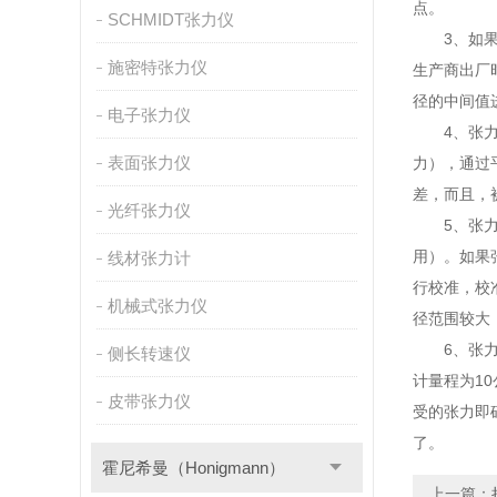
点。
SCHMIDT张力仪
3、如果张
施密特张力仪
生产商出厂
径的中间值
电子张力仪
4、张力计
表面张力仪
力），通过
差，而且，
光纤张力仪
5、张力计
用）。如果
线材张力计
行校准，校
机械式张力仪
径范围较大
6、张力计
侧长转速仪
计量程为1
皮带张力仪
受的张力即
了。
霍尼希曼（Honigmann）
上一篇：