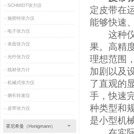
SCHMIDT张力仪
定皮带在
施密特张力仪
能够快速
电子张力仪
这种仪器
表面张力仪
果。高精
理想范围
光纤张力仪
加剧以及
线材张力计
了直观的
机械式张力仪
手，快速
侧长转速仪
种类型和
皮带张力仪
是小型机
霍尼希曼（Honigmann）
在实际应