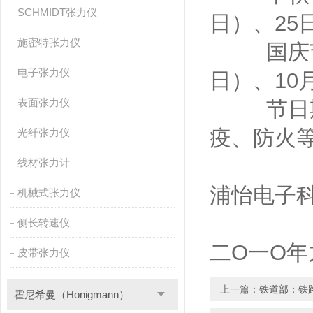
SCHMIDT张力仪
日）、25
施密特张力仪
国庆节：
电子张力仪
日）、10
表面张力仪
节日期间
疫、防火
光纤张力仪
线材张力计
浦怡电子
机械式张力仪
侧长转速仪
二O一O
皮带张力仪
上一篇：
铁道部：铁
霍尼希曼（Honigmann）