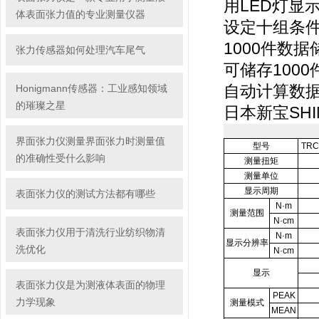
用LED灯显
体表面张力值的专业测量仪器
设定十组条
1000
件数据
张力传感器如何处理汽车尾气
可储存100
Honigmann传感器：工业感知领域
自动计算数据
的璀璨之星
日本新宝
SHI
界面张力仪测量界面张力时测量值
型号
TRC
的准确性受什么影响
测量扭矩
测量单位
显示周期
表面张力仪的测试方法都有哪些
N
·m
测量范围
N
·cm
表面张力仪用于清洗行业纺织物清
N
·m
显示分辨率
洗优化
N
·cm
显示
表面张力仪是为测液体表面的物理
PEAK
力学现象
测量模式
MEAN